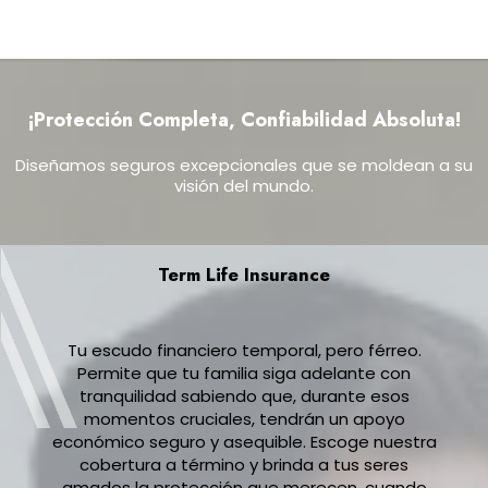
¡Protección Completa, Confiabilidad Absoluta!
Diseñamos seguros excepcionales que se moldean a su
visión del mundo.
Term Life Insurance
Tu escudo financiero temporal, pero férreo.
Permite que tu familia siga adelante con
tranquilidad sabiendo que, durante esos
momentos cruciales, tendrán un apoyo
económico seguro y asequible. Escoge nuestra
cobertura a término y brinda a tus seres
amados la protección que merecen, cuando