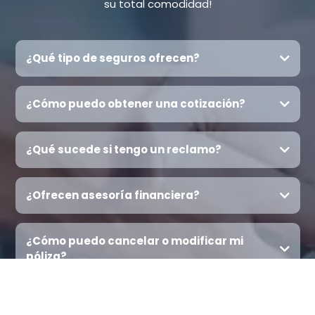
su total comodidad!
¿Qué tipo de seguros ofrecen?
¿Cómo puedo obtener una cotización?
Agenda
¿Qué sucede si tengo un reclamo?
¿Ofrecen asesoría financiera?
Aquí
¿Cómo puedo cancelar o modificar mi
póliza?
¿Dónde puedo obtener más información